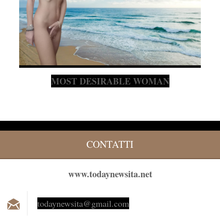
MOST DESIRABLE WOMAN
CONTATTI
www.todaynewsita.net
todaynew
sita@gma
il.com