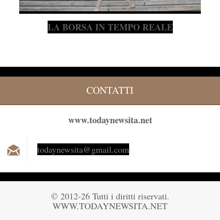
LA BORSA IN TEMPO REALE
CONTATTI
www.todaynewsita.net
todaynew
sita@gma
il.com
© 2012-26 Tutti i diritti riservati.
WWW.TODAYNEWSITA.NET