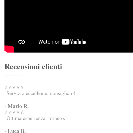
Recensioni clienti
⭐⭐⭐⭐⭐
"Servizio eccellente, consigliato!"
- Mario R.
⭐⭐⭐⭐☆
"Ottima esperienza, tornerò."
- Luca B.