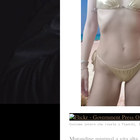
Costume intero che rivela i fianchi, 
Mutandine minimal a vita alta, 