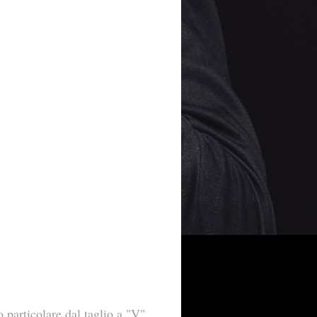
 particolare dal taglio a "V".