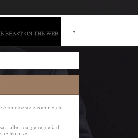
E BEAST ON THE WEB
.
me è imminente e comincia la
a: sulle spiagge regnerà il
zare le curve .