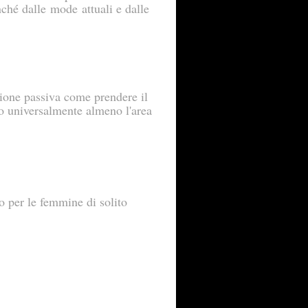
nché dalle mode attuali e dalle
sione passiva come prendere il
no universalmente almeno l'area
o per le femmine di solito