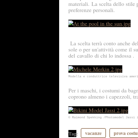
materiali. La scelta dello stil
preferenze personali.
La scelta terrà conto anche de
sole o per un'attività come il 
del cavallo di chi lo indossa .
Modella e conduttrice televisiva ame
Per i maschi, i costumi da bagn
coprono almeno i capezzoli, tr
© Raimond Spekking /Photomodel Jassi
vacanze
prova cost
Tag
: