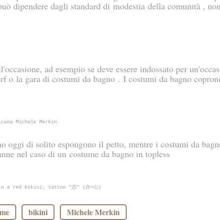
e può dipendere dagli standard di modestia della comunità , no
ll'occasione, ad esempio se deve essere indossato per un'occa
surf o la gara di costumi da bagno . I costumi da bagno copro
ricana Michele Merkin
o oggi di solito espongono il petto, mentre i costumi da bagn
anne nel caso di un costume da bagno in topless
 in a red bikini; tattoo "恋" (亦+心)
ume
bikini
Michele Merkin