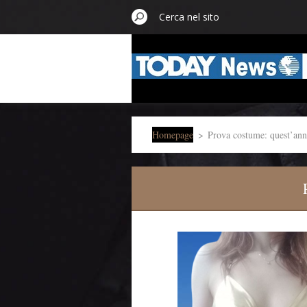
Homepage
>
Prova costume: quest’anno