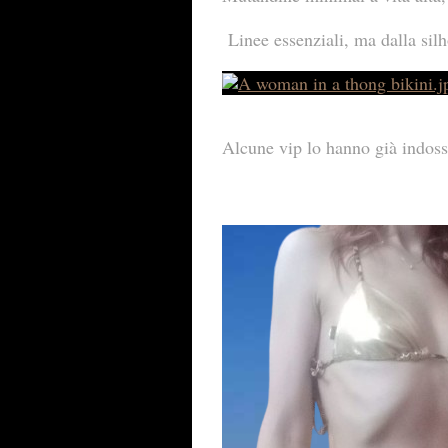
Linee essenziali, ma dalla silho
Alcune vip lo hanno già indoss