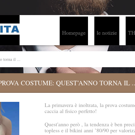
Homepage
le notizie
TH
 torna il ...
PROVA COSTUME: QUEST’ANNO TORNA IL ..
La primavera è inoltrata, la prova costu
caccia al fisico perfetto!
Quest'anno però , la tendenza è ben precis
topless e il bikini anni ’80/90 per valoriz