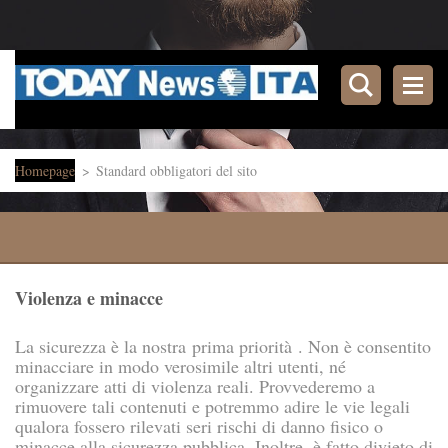
Homepage
>
Standard obbligatori del sito
Violenza e minacce
La sicurezza è la nostra prima priorità . Non è consentito
minacciare in modo verosimile altri utenti, né
organizzare atti di violenza reali. Provvederemo a
rimuovere tali contenuti e potremmo adire le vie legali
qualora fossero rilevati seri rischi di danno fisico o
minacce alla sicurezza pubblica. Inoltre, è fatto divieto di