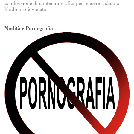
condivisione di contenuti grafici per piacere sadico o
libidinoso è vietata
Nudità e Pornografia