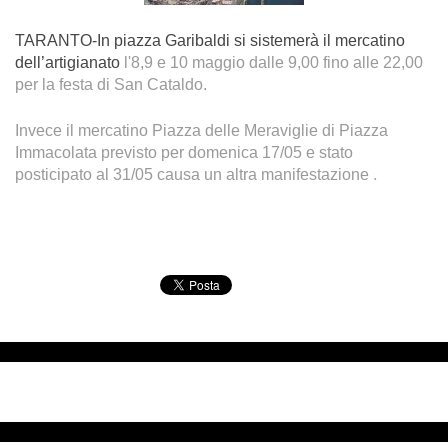
TARANTO-In piazza Garibaldi si sistemerà il mercatino
dell’artigianato
l'8,9 e 10 maggio dalle 9,00 fino alle 22,00
per la festa di San Cataldo.
Invec
e il merca
tino Piazza
delle Meraviglie di Piazza
Immacolata previsto per domenica 17/05 e stato
.
posticipato al 31/05 causa un altra manifestazione