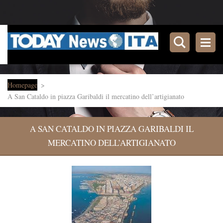
Homepage
>
A San Cataldo in piazza Garibaldi il mercatino dell’artigianato
A SAN CATALDO IN PIAZZA GARIBALDI IL
MERCATINO DELL’ARTIGIANATO