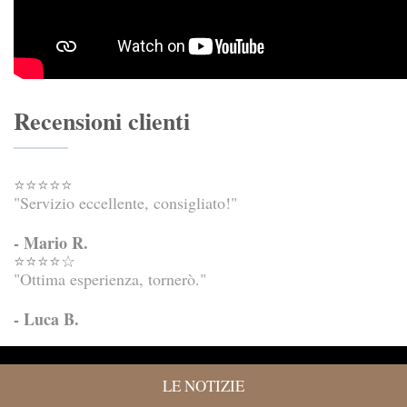
Recensioni clienti
⭐⭐⭐⭐⭐
"Servizio eccellente, consigliato!"
- Mario R.
⭐⭐⭐⭐☆
"Ottima esperienza, tornerò."
- Luca B.
LE NOTIZIE